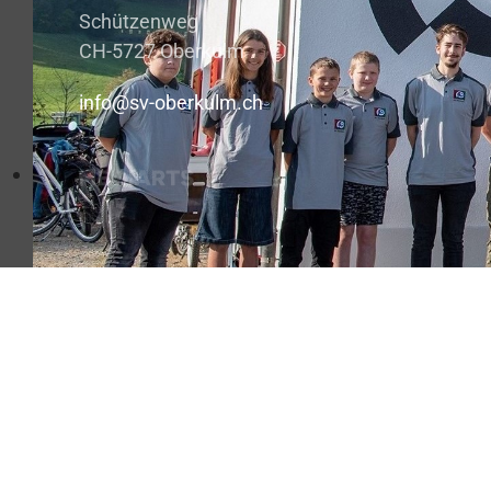
Schützenweg
CH-5727 Oberkulm
info@sv-oberkulm.ch