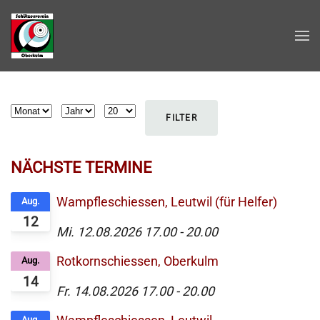
Zum Hauptinhalt springen
Filter
Monat
Jahr
Anzeige #
FILTER
NÄCHSTE TERMINE
Wampfleschiessen, Leutwil (für Helfer)
Aug.
12
Mi. 12.08.2026
17.00
-
20.00
Rotkornschiessen, Oberkulm
Aug.
14
Fr. 14.08.2026
17.00
-
20.00
Aug.