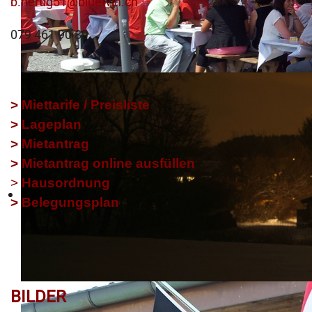
b.hertig51@bluewin.ch
079 461 90 89
> Miettarife / Preisliste
>
Lageplan
>
Mietantrag
> Mietantrag online ausfüllen
>
Hausordnung
> Belegungsplan
BILDER