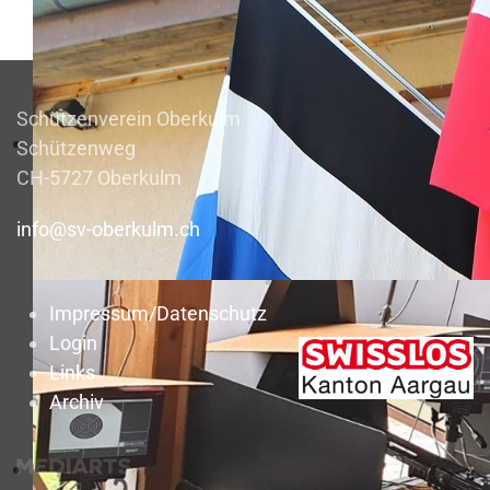
Schützenverein Oberkulm
Schützenweg
CH-5727 Oberkulm
info@sv-oberkulm.ch
Impressum/Datenschutz
Login
Links
Archiv