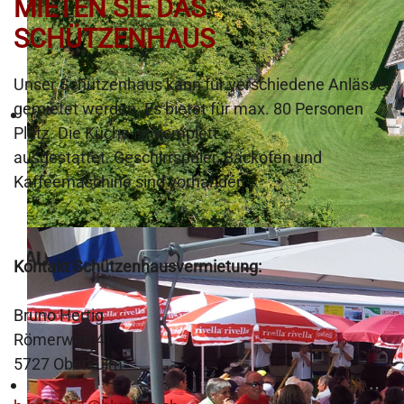
MIETEN SIE DAS
SCHÜTZENHAUS
Unser Schützenhaus kann für verschiedene Anlässe
gemietet werden. Es bietet für max. 80 Personen
Platz. Die Küche ist komplett
ausgestattet. Geschirrspüler, Backofen und
Kaffeemaschine sind vorhanden.
Kontakt Schützenhausvermietung:
Bruno Hertig
Römerweg 4
5727 Oberkulm