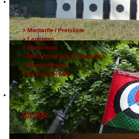
> Miettarife / Preisliste
>
Lageplan
>
Mietantrag
> Mietantrag online ausfüllen
>
Hausordnung
> Belegungsplan
BILDER