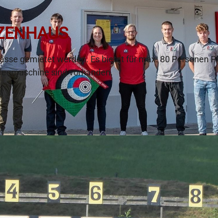
TZENHAUS
sse gemietet werden. Es bietet für max. 80 Personen Pla
ffeemaschine sind vorhanden.