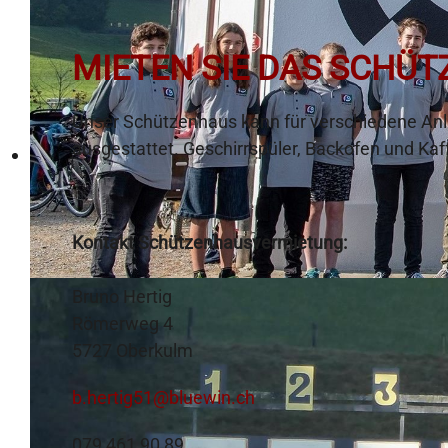
MIETEN SIE DAS SCHÜ
Unser Schützenhaus kann für verschiedene Anlä
ausgestattet. Geschirrspüler, Backofen und Ka
Kontakt Schützenhausvermietung:
Bruno Hertig
Römerweg 4
5727 Oberkulm
b.hertig51@bluewin.ch
079 461 90 89