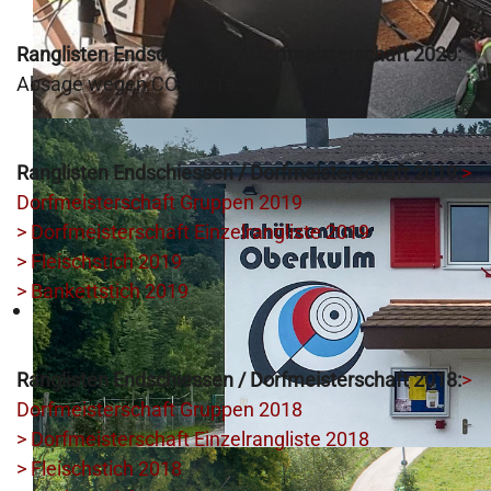
Ranglisten Endschiessen / Dorfmeisterschaft 2020:
Absage wegen COVID-19
Ranglisten Endschiessen / Dorfmeisterschaft 2019:
>
Dorfmeisterschaft Gruppen 2019
> Dorfmeisterschaft Einzelrangliste 2019
> Fleischstich 2019
> Bankettstich 2019
Ranglisten Endschiessen / Dorfmeisterschaft 2018:
>
Dorfmeisterschaft Gruppen 2018
> Dorfmeisterschaft Einzelrangliste 2018
> Fleischstich 2018