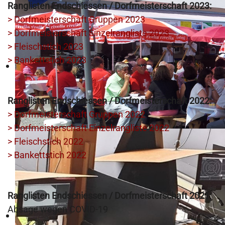
Ranglisten Endschiessen / Dorfmeisterschaft 2023:
> Dorfmeisterschaft Gruppen 2023
> Dorfmeisterschaft Einzelrangliste 2023
> Fleischstich 2023
> Bankettstich 2023
Ranglisten Endschiessen / Dorfmeisterschaft 2022:
> Dorfmeisterschaft Gruppen 2022
> Dorfmeisterschaft Einzelrangliste 2022
> Fleischstich 2022
> Bankettstich 2022
Ranglisten Endschiessen / Dorfmeisterschaft 2021:
Absage wegen COVID-19