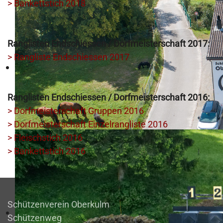
> Bankettstich 2018
Ranglisten Endschiessen / Dorfmeisterschaft 2017:
> Rangliste Endschiessen 2017
Ranglisten Endschiessen / Dorfmeisterschaft 2016:
> Dorfmeisterschaft Gruppen 2016
> Dorfmeisterschaft Einzelrangliste 2016
> Fleischstich 2016
> Bankettstich 2016
Schützenverein Oberkulm
Schützenweg